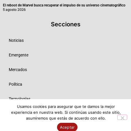
El reboot de Marvel busca recuperar el impulso de su universo cinematográfico
5 agosto 2026
Secciones
Noticias
Emergente
Mercados
Política
Tecnologías
Usamos cookies para asegurar que te damos la mejor
experiencia en nuestra web. Si continúas usando este sitio,
Opinión
asumiremos que estás de acuerdo con ello.
© 2026 Todos los derechos reservados ME SRL.
Aceptar