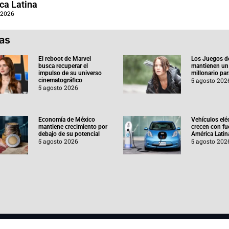
ca Latina
 2026
ias
El reboot de Marvel
Los Juegos d
busca recuperar el
mantienen un
impulso de su universo
millonario pa
5 agosto 202
cinematográfico
5 agosto 2026
Economía de México
Vehículos elé
mantiene crecimiento por
crecen con fu
debajo de su potencial
América Latin
5 agosto 2026
5 agosto 202
Aviso de