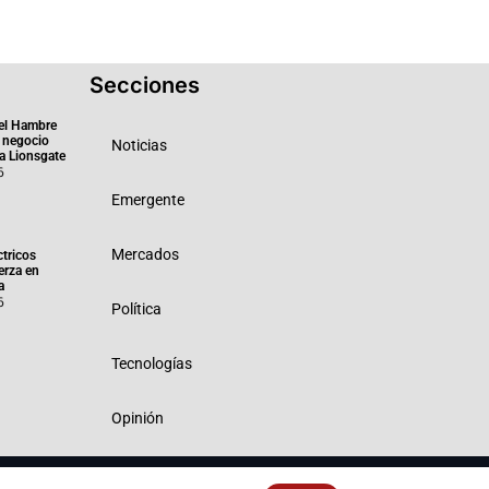
Secciones
el Hambre
 negocio
Noticias
ra Lionsgate
6
Emergente
Mercados
ctricos
erza en
a
6
Política
Tecnologías
Opinión
 Privacidad
Política de Cookies