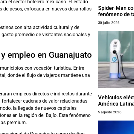
ra el sector hotelero mexicano. El estado
Spider-Man con
es de pesos, enfocada en nuevos desarrollos
fenómeno de t
30 julio 2026
stinos con alta actividad cultural y de
l gasto promedio de visitantes nacionales y
o y empleo en Guanajuato
 municipios con vocación turística. Entre
al, donde el flujo de viajeros mantiene una
rarán empleos directos e indirectos durante
Vehículos eléc
n fortalecer cadenas de valor relacionadas
América Latin
 modo, la llegada de nuevos capitales
5 agosto 2026
iones en la región del Bajío. Este fenómeno
cias premium.
nternacional de Guanajuato como destino