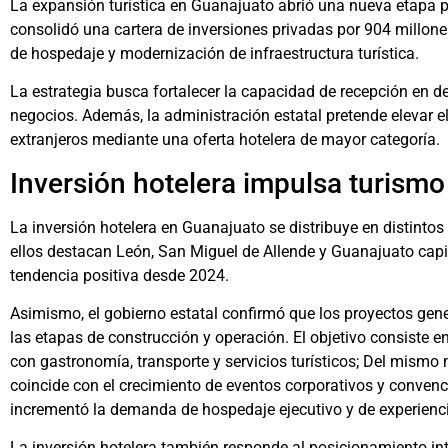
La expansión turística en Guanajuato abrió una nueva etapa pa
consolidó una cartera de inversiones privadas por 904 millon
de hospedaje y modernización de infraestructura turística.
La estrategia busca fortalecer la capacidad de recepción en de
negocios. Además, la administración estatal pretende elevar e
extranjeros mediante una oferta hotelera de mayor categoría.
Inversión hotelera impulsa turism
La inversión hotelera en Guanajuato se distribuye en distintos
ellos destacan León, San Miguel de Allende y Guanajuato capit
tendencia positiva desde 2024.
Asimismo, el gobierno estatal confirmó que los proyectos gene
las etapas de construcción y operación. El objetivo consiste e
con gastronomía, transporte y servicios turísticos; Del mismo
coincide con el crecimiento de eventos corporativos y convenc
incrementó la demanda de hospedaje ejecutivo y de experien
La inversión hotelera también responde al posicionamiento i