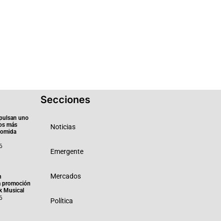
Secciones
pulsan uno
ios más
Noticias
 comida
6
Emergente
Mercados
n
a promoción
k Musical
6
Política